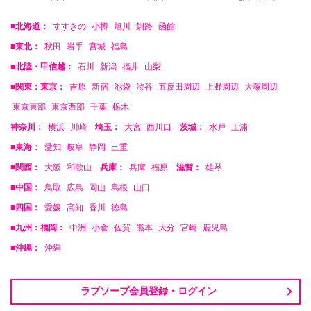
■北海道：
すすきの
小樽
旭川
釧路
函館
■東北：
秋田
岩手
宮城
福島
■北陸・甲信越：
石川
新潟
福井
山梨
■関東：東京：
吉原
新宿
池袋
渋谷
五反田周辺
上野周辺
大塚周辺
東京東部
東京西部
千葉
栃木
神奈川：
横浜
川崎
埼玉：
大宮
西川口
茨城：
水戸
土浦
■東海：
愛知
岐阜
静岡
三重
■関西：
大阪
和歌山
兵庫：
兵庫
福原
滋賀：
雄琴
■中国：
鳥取
広島
岡山
島根
山口
■四国：
愛媛
高知
香川
徳島
■九州：福岡：
中洲
小倉
佐賀
熊本
大分
宮崎
鹿児島
■沖縄：
沖縄
ラブソープ会員登録・ログイン