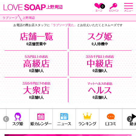
0
上野周辺
ラブソープ
上野周辺
お電話の際お店スタッフに
「ラブソープ見た」
とお伝えいただくとスムーズです
0店舗営業中
0人待機中
0店舗0人
0店舗0人
0店舗0人
0店舗0人