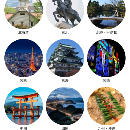
北海道
東北
北陸・甲信越
関東
東海
関西
中国
四国
九州・沖縄