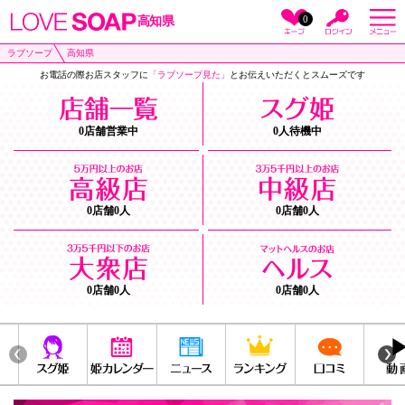
0
高知県
ラブソープ
高知県
お電話の際お店スタッフに
「ラブソープ見た」
とお伝えいただくとスムーズです
0店舗営業中
0人待機中
0店舗0人
0店舗0人
0店舗0人
0店舗0人