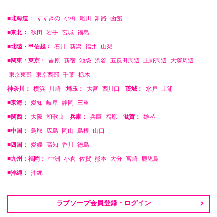
■北海道：
すすきの
小樽
旭川
釧路
函館
■東北：
秋田
岩手
宮城
福島
■北陸・甲信越：
石川
新潟
福井
山梨
■関東：東京：
吉原
新宿
池袋
渋谷
五反田周辺
上野周辺
大塚周辺
東京東部
東京西部
千葉
栃木
神奈川：
横浜
川崎
埼玉：
大宮
西川口
茨城：
水戸
土浦
■東海：
愛知
岐阜
静岡
三重
■関西：
大阪
和歌山
兵庫：
兵庫
福原
滋賀：
雄琴
■中国：
鳥取
広島
岡山
島根
山口
■四国：
愛媛
高知
香川
徳島
■九州：福岡：
中洲
小倉
佐賀
熊本
大分
宮崎
鹿児島
■沖縄：
沖縄
ラブソープ会員登録・ログイン