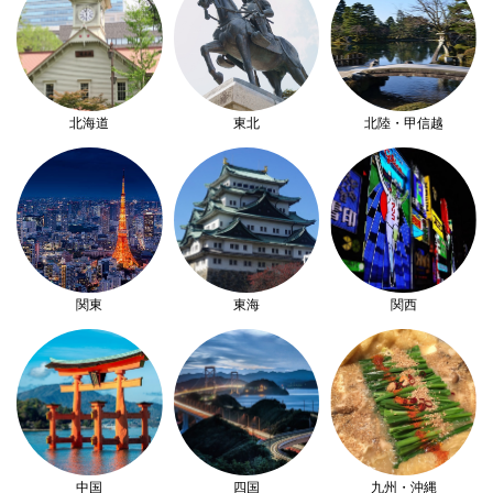
北海道
東北
北陸・甲信越
関東
東海
関西
中国
四国
九州・沖縄