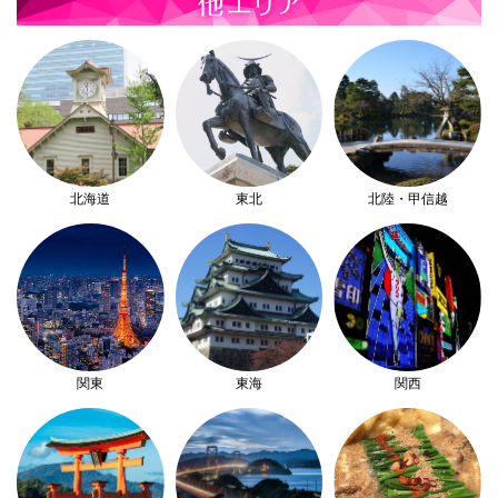
北海道
東北
北陸・甲信越
関東
東海
関西