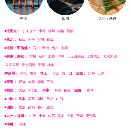
中国
四国
九州・沖縄
■北海道：
すすきの
小樽
旭川
釧路
函館
■東北：
秋田
岩手
宮城
福島
■北陸・甲信越：
石川
新潟
福井
山梨
■関東：東京：
吉原
新宿
池袋
渋谷
五反田周辺
上野周辺
大塚周辺
東京東部
東京西部
千葉
栃木
神奈川：
横浜
川崎
埼玉：
大宮
西川口
茨城：
水戸
土浦
■東海：
愛知
岐阜
静岡
三重
■関西：
大阪
和歌山
兵庫：
兵庫
福原
滋賀：
雄琴
■中国：
鳥取
広島
岡山
島根
山口
■四国：
愛媛
高知
香川
徳島
■九州：福岡：
中洲
小倉
佐賀
熊本
大分
宮崎
鹿児島
■沖縄：
沖縄