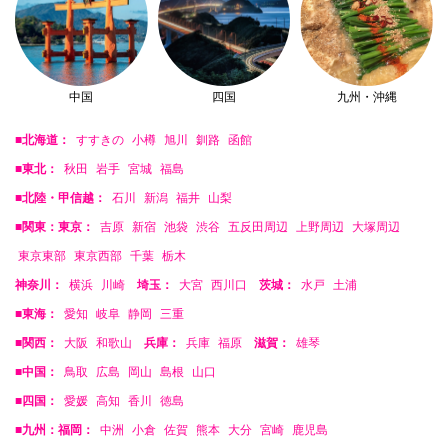
中国
四国
九州・沖縄
■北海道：
すすきの
小樽
旭川
釧路
函館
■東北：
秋田
岩手
宮城
福島
■北陸・甲信越：
石川
新潟
福井
山梨
■関東：東京：
吉原
新宿
池袋
渋谷
五反田周辺
上野周辺
大塚周辺
東京東部
東京西部
千葉
栃木
神奈川：
横浜
川崎
埼玉：
大宮
西川口
茨城：
水戸
土浦
■東海：
愛知
岐阜
静岡
三重
■関西：
大阪
和歌山
兵庫：
兵庫
福原
滋賀：
雄琴
■中国：
鳥取
広島
岡山
島根
山口
■四国：
愛媛
高知
香川
徳島
■九州：福岡：
中洲
小倉
佐賀
熊本
大分
宮崎
鹿児島