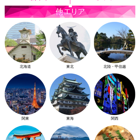
北海道
東北
北陸・甲信越
関東
東海
関西