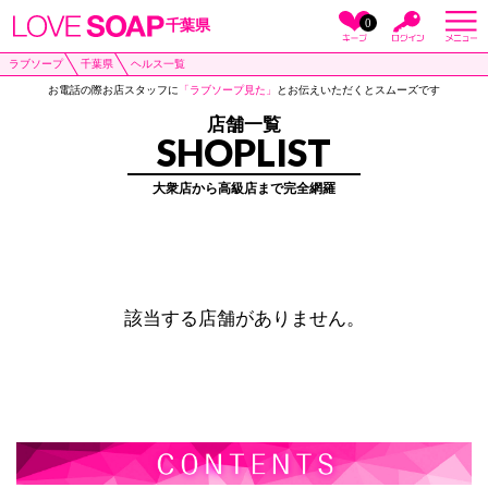
0
千葉県
ラブソープ
千葉県
ヘルス一覧
お電話の際お店スタッフに
「ラブソープ見た」
とお伝えいただくとスムーズです
店舗一覧
SHOPLIST
大衆店から高級店まで完全網羅
該当する店舗がありません。