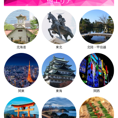
北海道
東北
北陸・甲信越
関東
東海
関西