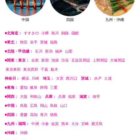
中国
四国
九州・沖縄
■北海道：
すすきの
小樽
旭川
釧路
函館
■東北：
秋田
岩手
宮城
福島
■北陸・甲信越：
石川
新潟
福井
山梨
■関東：東京：
吉原
新宿
池袋
渋谷
五反田周辺
上野周辺
大塚周辺
東京東部
東京西部
千葉
栃木
神奈川：
横浜
川崎
埼玉：
大宮
西川口
茨城：
水戸
土浦
■東海：
愛知
岐阜
静岡
三重
■関西：
大阪
和歌山
兵庫：
兵庫
福原
滋賀：
雄琴
■中国：
鳥取
広島
岡山
島根
山口
■四国：
愛媛
高知
香川
徳島
■九州：福岡：
中洲
小倉
佐賀
熊本
大分
宮崎
鹿児島
■沖縄：
沖縄