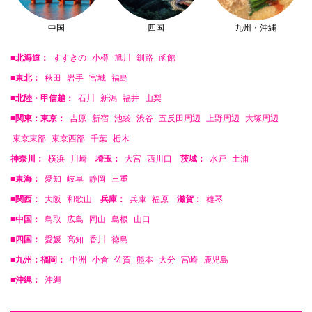
中国
四国
九州・沖縄
■北海道：
すすきの
小樽
旭川
釧路
函館
■東北：
秋田
岩手
宮城
福島
■北陸・甲信越：
石川
新潟
福井
山梨
■関東：東京：
吉原
新宿
池袋
渋谷
五反田周辺
上野周辺
大塚周辺
東京東部
東京西部
千葉
栃木
神奈川：
横浜
川崎
埼玉：
大宮
西川口
茨城：
水戸
土浦
■東海：
愛知
岐阜
静岡
三重
■関西：
大阪
和歌山
兵庫：
兵庫
福原
滋賀：
雄琴
■中国：
鳥取
広島
岡山
島根
山口
■四国：
愛媛
高知
香川
徳島
■九州：福岡：
中洲
小倉
佐賀
熊本
大分
宮崎
鹿児島
■沖縄：
沖縄