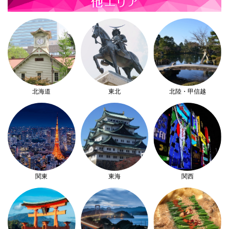
北海道
東北
北陸・甲信越
関東
東海
関西