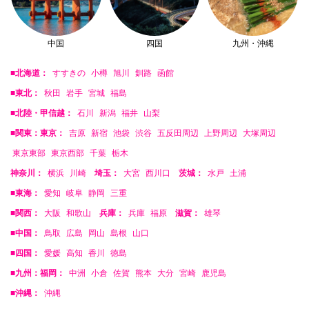
中国
四国
九州・沖縄
■北海道：
すすきの
小樽
旭川
釧路
函館
■東北：
秋田
岩手
宮城
福島
■北陸・甲信越：
石川
新潟
福井
山梨
■関東：東京：
吉原
新宿
池袋
渋谷
五反田周辺
上野周辺
大塚周辺
東京東部
東京西部
千葉
栃木
神奈川：
横浜
川崎
埼玉：
大宮
西川口
茨城：
水戸
土浦
■東海：
愛知
岐阜
静岡
三重
■関西：
大阪
和歌山
兵庫：
兵庫
福原
滋賀：
雄琴
■中国：
鳥取
広島
岡山
島根
山口
■四国：
愛媛
高知
香川
徳島
■九州：福岡：
中洲
小倉
佐賀
熊本
大分
宮崎
鹿児島
■沖縄：
沖縄