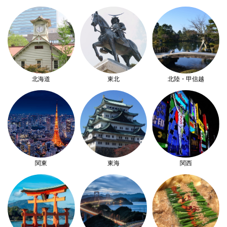
北海道
東北
北陸・甲信越
関東
東海
関西