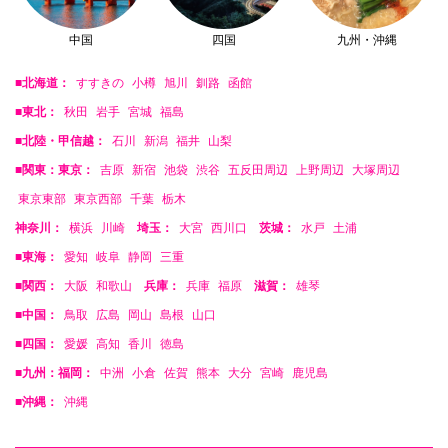
中国
四国
九州・沖縄
■北海道：
すすきの
小樽
旭川
釧路
函館
■東北：
秋田
岩手
宮城
福島
■北陸・甲信越：
石川
新潟
福井
山梨
■関東：東京：
吉原
新宿
池袋
渋谷
五反田周辺
上野周辺
大塚周辺
東京東部
東京西部
千葉
栃木
神奈川：
横浜
川崎
埼玉：
大宮
西川口
茨城：
水戸
土浦
■東海：
愛知
岐阜
静岡
三重
■関西：
大阪
和歌山
兵庫：
兵庫
福原
滋賀：
雄琴
■中国：
鳥取
広島
岡山
島根
山口
■四国：
愛媛
高知
香川
徳島
■九州：福岡：
中洲
小倉
佐賀
熊本
大分
宮崎
鹿児島
■沖縄：
沖縄