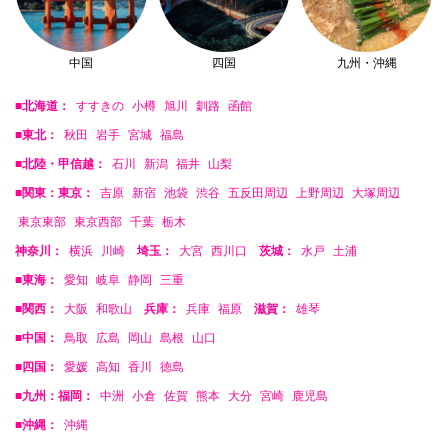
中国
四国
九州・沖縄
■北海道：
すすきの
小樽
旭川
釧路
函館
■東北：
秋田
岩手
宮城
福島
■北陸・甲信越：
石川
新潟
福井
山梨
■関東：東京：
吉原
新宿
池袋
渋谷
五反田周辺
上野周辺
大塚周辺
東京東部
東京西部
千葉
栃木
神奈川：
横浜
川崎
埼玉：
大宮
西川口
茨城：
水戸
土浦
■東海：
愛知
岐阜
静岡
三重
■関西：
大阪
和歌山
兵庫：
兵庫
福原
滋賀：
雄琴
■中国：
鳥取
広島
岡山
島根
山口
■四国：
愛媛
高知
香川
徳島
■九州：福岡：
中洲
小倉
佐賀
熊本
大分
宮崎
鹿児島
■沖縄：
沖縄