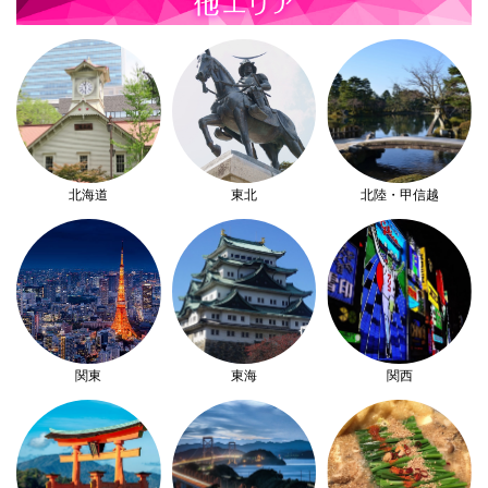
北海道
東北
北陸・甲信越
関東
東海
関西