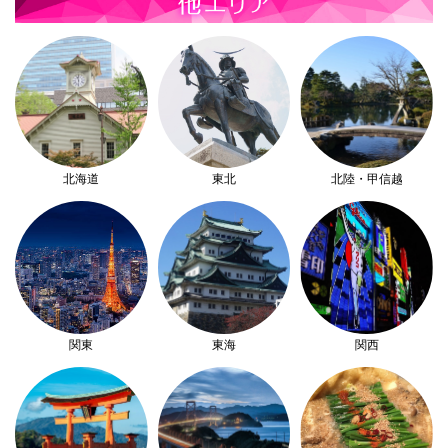
北海道
東北
北陸・甲信越
関東
東海
関西