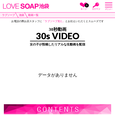
池袋
0
ラブソープ
池袋
動画一覧
お電話の際お店スタッフに
「ラブソープ見た」
とお伝えいただくとスムーズです
30秒動画
30s VIDEO
女の子が投稿したリアルな生動画を配信
データがありません