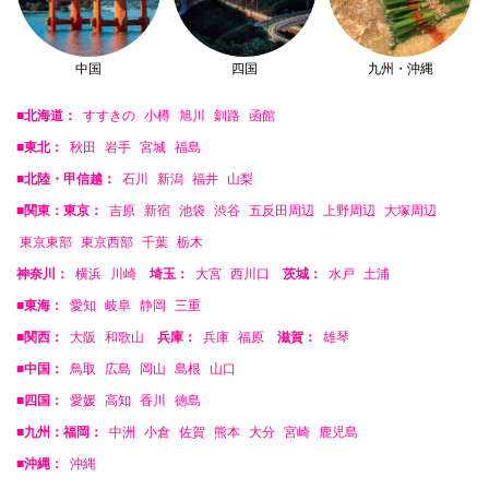
中国
四国
九州・沖縄
■北海道：
すすきの
小樽
旭川
釧路
函館
■東北：
秋田
岩手
宮城
福島
■北陸・甲信越：
石川
新潟
福井
山梨
■関東：東京：
吉原
新宿
池袋
渋谷
五反田周辺
上野周辺
大塚周辺
東京東部
東京西部
千葉
栃木
神奈川：
横浜
川崎
埼玉：
大宮
西川口
茨城：
水戸
土浦
■東海：
愛知
岐阜
静岡
三重
■関西：
大阪
和歌山
兵庫：
兵庫
福原
滋賀：
雄琴
■中国：
鳥取
広島
岡山
島根
山口
■四国：
愛媛
高知
香川
徳島
■九州：福岡：
中洲
小倉
佐賀
熊本
大分
宮崎
鹿児島
■沖縄：
沖縄