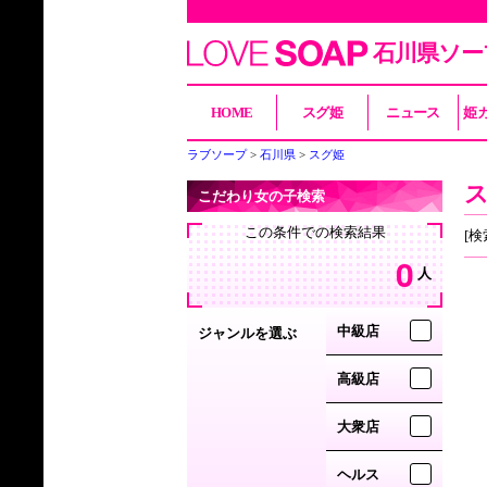
石川県ソー
HOME
スグ姫
ニュース
姫
ラブソープ
石川県
スグ姫
こだわり女の子検索
この条件での検索結果
[検
0
人
中級店
ジャンルを選ぶ
高級店
大衆店
ヘルス