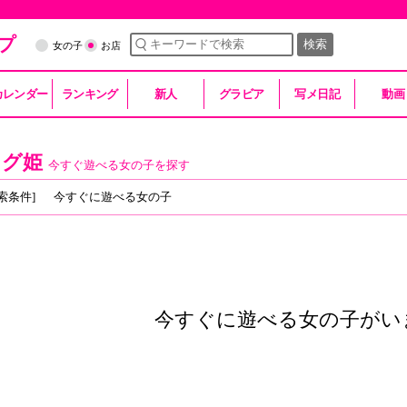
プ
検索
女の子
お店
カレンダー
ランキング
新人
グラビア
写メ日記
動画
スグ姫
今すぐ遊べる女の子を探す
索条件]
今すぐに遊べる女の子
今すぐに遊べる女の子がい