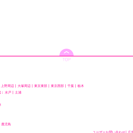
上野周辺
大塚周辺
東京東部
東京西部
千葉
栃木
城：
水戸
土浦
琴
鹿児島
ユーザーお問い合わせ
広