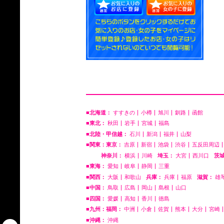
■北海道：
すすきの
小樽
旭川
釧路
函館
■東北：
秋田
岩手
宮城
福島
■北陸・甲信越：
石川
新潟
福井
山梨
■関東：東京：
吉原
新宿
池袋
渋谷
五反田周辺
神奈川：
横浜
川崎
埼玉：
大宮
西川口
茨
■東海：
愛知
岐阜
静岡
三重
■関西：
大阪
和歌山
兵庫：
兵庫
福原
滋賀：
雄
■中国：
鳥取
広島
岡山
島根
山口
■四国：
愛媛
高知
香川
徳島
■九州：福岡：
中洲
小倉
佐賀
熊本
大分
宮崎
■沖縄：
沖縄