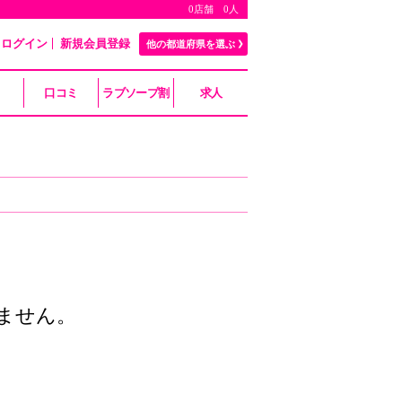
0店舗 0人
ログイン
新規会員登録
他の都道府県を選ぶ
口コミ
ラブソープ割
求人
ません。