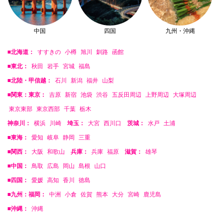
中国
四国
九州・沖縄
■北海道：
すすきの
小樽
旭川
釧路
函館
■東北：
秋田
岩手
宮城
福島
■北陸・甲信越：
石川
新潟
福井
山梨
■関東：東京：
吉原
新宿
池袋
渋谷
五反田周辺
上野周辺
大塚周辺
東京東部
東京西部
千葉
栃木
神奈川：
横浜
川崎
埼玉：
大宮
西川口
茨城：
水戸
土浦
■東海：
愛知
岐阜
静岡
三重
■関西：
大阪
和歌山
兵庫：
兵庫
福原
滋賀：
雄琴
■中国：
鳥取
広島
岡山
島根
山口
■四国：
愛媛
高知
香川
徳島
■九州：福岡：
中洲
小倉
佐賀
熊本
大分
宮崎
鹿児島
■沖縄：
沖縄