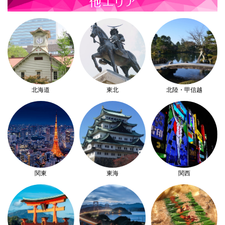
北海道
東北
北陸・甲信越
関東
東海
関西