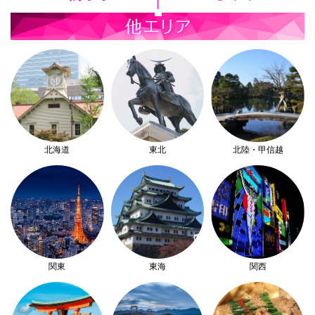
北海道
東北
北陸・甲信越
関東
東海
関西