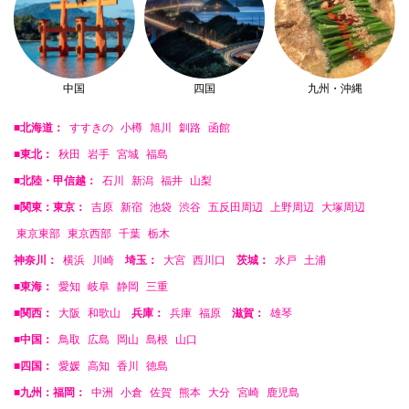
中国
四国
九州・沖縄
■北海道：
すすきの
小樽
旭川
釧路
函館
■東北：
秋田
岩手
宮城
福島
■北陸・甲信越：
石川
新潟
福井
山梨
■関東：東京：
吉原
新宿
池袋
渋谷
五反田周辺
上野周辺
大塚周辺
東京東部
東京西部
千葉
栃木
神奈川：
横浜
川崎
埼玉：
大宮
西川口
茨城：
水戸
土浦
■東海：
愛知
岐阜
静岡
三重
■関西：
大阪
和歌山
兵庫：
兵庫
福原
滋賀：
雄琴
■中国：
鳥取
広島
岡山
島根
山口
■四国：
愛媛
高知
香川
徳島
■九州：福岡：
中洲
小倉
佐賀
熊本
大分
宮崎
鹿児島