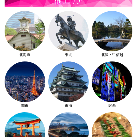
北海道
東北
北陸・甲信越
関東
東海
関西