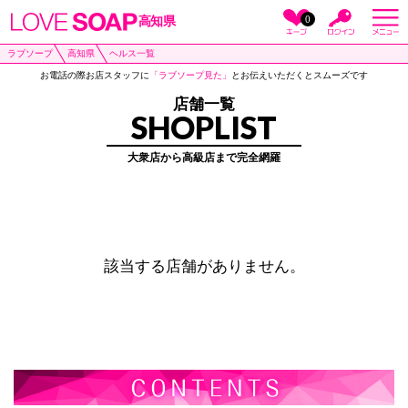
0
高知県
ラブソープ
高知県
ヘルス一覧
お電話の際お店スタッフに
「ラブソープ見た」
とお伝えいただくとスムーズです
店舗一覧
SHOPLIST
大衆店から高級店まで完全網羅
該当する店舗がありません。