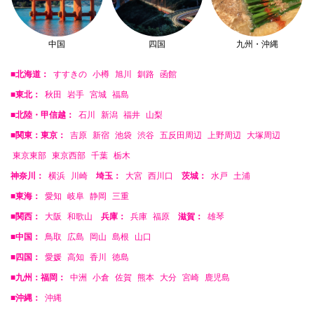
中国
四国
九州・沖縄
■北海道：
すすきの
小樽
旭川
釧路
函館
■東北：
秋田
岩手
宮城
福島
■北陸・甲信越：
石川
新潟
福井
山梨
■関東：東京：
吉原
新宿
池袋
渋谷
五反田周辺
上野周辺
大塚周辺
東京東部
東京西部
千葉
栃木
神奈川：
横浜
川崎
埼玉：
大宮
西川口
茨城：
水戸
土浦
■東海：
愛知
岐阜
静岡
三重
■関西：
大阪
和歌山
兵庫：
兵庫
福原
滋賀：
雄琴
■中国：
鳥取
広島
岡山
島根
山口
■四国：
愛媛
高知
香川
徳島
■九州：福岡：
中洲
小倉
佐賀
熊本
大分
宮崎
鹿児島
■沖縄：
沖縄