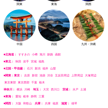
関東
東海
関西
中国
四国
九州・沖縄
■北海道：
すすきの
小樽
旭川
釧路
函館
■東北：
秋田
岩手
宮城
福島
■北陸・甲信越：
石川
新潟
福井
山梨
■関東：東京：
吉原
新宿
池袋
渋谷
五反田周辺
上野周辺
大塚周辺
東京東部
東京西部
千葉
栃木
神奈川：
横浜
川崎
埼玉：
大宮
西川口
茨城：
水戸
土浦
■東海：
愛知
岐阜
静岡
三重
■関西：
大阪
和歌山
兵庫：
兵庫
福原
滋賀：
雄琴