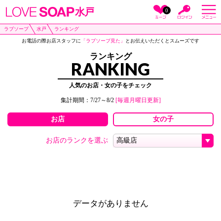
水戸
0
ラブソープ
水戸
ランキング
お電話の際お店スタッフに
「ラブソープ見た」
とお伝えいただくとスムーズです
ランキング
RANKING
人気のお店・女の子をチェック
集計期間：7/27～8/2
[毎週月曜日更新]
お店
女の子
お店のランクを選ぶ
データがありません