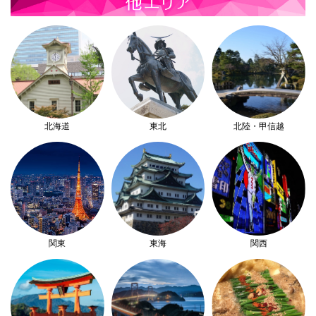
北海道
東北
北陸・甲信越
関東
東海
関西