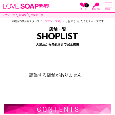
1
新潟県
ラブソープ
新潟県
中級店一覧
お電話の際お店スタッフに
「ラブソープ見た」
とお伝えいただくとスムーズです
店舗一覧
SHOPLIST
大衆店から高級店まで完全網羅
該当する店舗がありません。