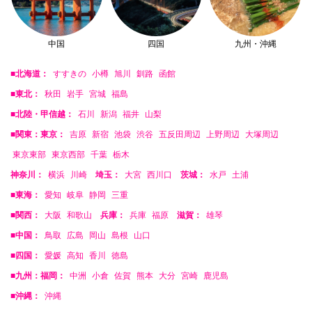
中国
四国
九州・沖縄
■北海道：
すすきの
小樽
旭川
釧路
函館
■東北：
秋田
岩手
宮城
福島
■北陸・甲信越：
石川
新潟
福井
山梨
■関東：東京：
吉原
新宿
池袋
渋谷
五反田周辺
上野周辺
大塚周辺
東京東部
東京西部
千葉
栃木
神奈川：
横浜
川崎
埼玉：
大宮
西川口
茨城：
水戸
土浦
■東海：
愛知
岐阜
静岡
三重
■関西：
大阪
和歌山
兵庫：
兵庫
福原
滋賀：
雄琴
■中国：
鳥取
広島
岡山
島根
山口
■四国：
愛媛
高知
香川
徳島
■九州：福岡：
中洲
小倉
佐賀
熊本
大分
宮崎
鹿児島
■沖縄：
沖縄