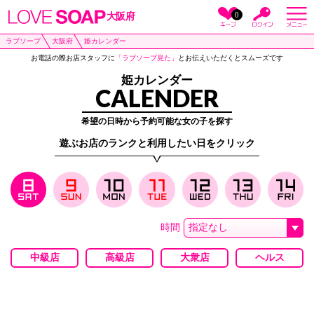
0
大阪府
ラブソープ
大阪府
姫カレンダー
お電話の際お店スタッフに
「ラブソープ見た」
とお伝えいただくとスムーズです
姫カレンダー
CALENDER
希望の日時から予約可能な女の子を探す
遊ぶお店のランクと利用したい日をクリック
時間
中級店
高級店
大衆店
ヘルス