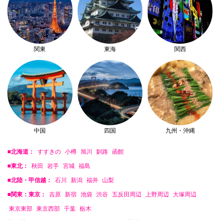
関東
東海
関西
中国
四国
九州・沖縄
■北海道：
すすきの
小樽
旭川
釧路
函館
■東北：
秋田
岩手
宮城
福島
■北陸・甲信越：
石川
新潟
福井
山梨
■関東：東京：
吉原
新宿
池袋
渋谷
五反田周辺
上野周辺
大塚周辺
東京東部
東京西部
千葉
栃木