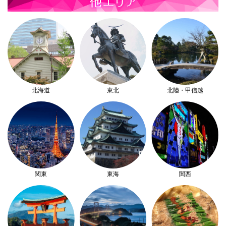
北海道
東北
北陸・甲信越
関東
東海
関西