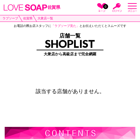
0
佐賀県
ラブソープ
佐賀県
大衆店一覧
お電話の際お店スタッフに
「ラブソープ見た」
とお伝えいただくとスムーズです
店舗一覧
SHOPLIST
大衆店から高級店まで完全網羅
該当する店舗がありません。