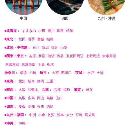
中国
四国
九州・沖縄
■北海道：
すすきの
小樽
旭川
釧路
函館
■東北：
秋田
岩手
宮城
福島
■北陸・甲信越：
石川
新潟
福井
山梨
■関東：東京：
吉原
新宿
池袋
渋谷
五反田周辺
上野周辺
大塚周辺
東京東部
東京西部
千葉
栃木
神奈川：
横浜
川崎
埼玉：
大宮
西川口
茨城：
水戸
土浦
■東海：
愛知
岐阜
静岡
三重
■関西：
大阪
和歌山
兵庫：
兵庫
福原
滋賀：
雄琴
■中国：
鳥取
広島
岡山
島根
山口
■四国：
愛媛
高知
香川
徳島
■九州：福岡：
中洲
小倉
佐賀
熊本
大分
宮崎
鹿児島
■沖縄：
沖縄