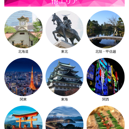
北海道
東北
北陸・甲信越
関東
東海
関西