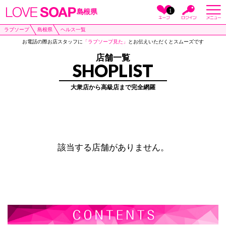
1
島根県
ラブソープ
島根県
ヘルス一覧
お電話の際お店スタッフに
「ラブソープ見た」
とお伝えいただくとスムーズです
店舗一覧
SHOPLIST
大衆店から高級店まで完全網羅
該当する店舗がありません。