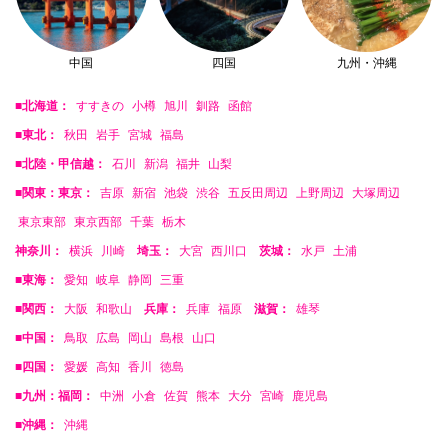
中国
四国
九州・沖縄
■北海道：
すすきの
小樽
旭川
釧路
函館
■東北：
秋田
岩手
宮城
福島
■北陸・甲信越：
石川
新潟
福井
山梨
■関東：東京：
吉原
新宿
池袋
渋谷
五反田周辺
上野周辺
大塚周辺
東京東部
東京西部
千葉
栃木
神奈川：
横浜
川崎
埼玉：
大宮
西川口
茨城：
水戸
土浦
■東海：
愛知
岐阜
静岡
三重
■関西：
大阪
和歌山
兵庫：
兵庫
福原
滋賀：
雄琴
■中国：
鳥取
広島
岡山
島根
山口
■四国：
愛媛
高知
香川
徳島
■九州：福岡：
中洲
小倉
佐賀
熊本
大分
宮崎
鹿児島
■沖縄：
沖縄