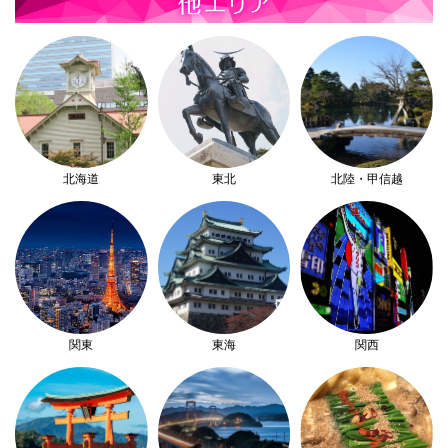
北海道
東北
北陸・甲信越
関東
東海
関西