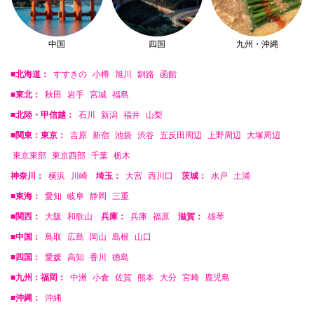
中国
四国
九州・沖縄
■北海道：
すすきの
小樽
旭川
釧路
函館
■東北：
秋田
岩手
宮城
福島
■北陸・甲信越：
石川
新潟
福井
山梨
■関東：東京：
吉原
新宿
池袋
渋谷
五反田周辺
上野周辺
大塚周辺
東京東部
東京西部
千葉
栃木
神奈川：
横浜
川崎
埼玉：
大宮
西川口
茨城：
水戸
土浦
■東海：
愛知
岐阜
静岡
三重
■関西：
大阪
和歌山
兵庫：
兵庫
福原
滋賀：
雄琴
■中国：
鳥取
広島
岡山
島根
山口
■四国：
愛媛
高知
香川
徳島
■九州：福岡：
中洲
小倉
佐賀
熊本
大分
宮崎
鹿児島
■沖縄：
沖縄