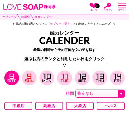
0
静岡県
ラブソープ
静岡県
姫カレンダー
お電話の際お店スタッフに
「ラブソープ見た」
とお伝えいただくとスムーズです
姫カレンダー
CALENDER
希望の日時から予約可能な女の子を探す
遊ぶお店のランクと利用したい日をクリック
時間
中級店
高級店
大衆店
ヘルス