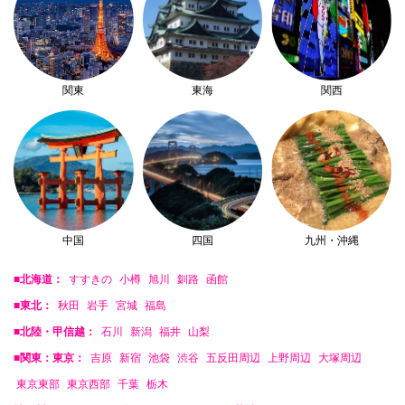
関東
東海
関西
中国
四国
九州・沖縄
■北海道：
すすきの
小樽
旭川
釧路
函館
■東北：
秋田
岩手
宮城
福島
■北陸・甲信越：
石川
新潟
福井
山梨
■関東：東京：
吉原
新宿
池袋
渋谷
五反田周辺
上野周辺
大塚周辺
東京東部
東京西部
千葉
栃木