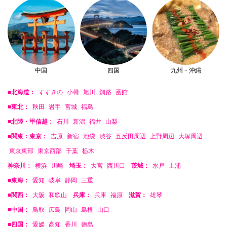
中国
四国
九州・沖縄
■北海道：
すすきの
小樽
旭川
釧路
函館
■東北：
秋田
岩手
宮城
福島
■北陸・甲信越：
石川
新潟
福井
山梨
■関東：東京：
吉原
新宿
池袋
渋谷
五反田周辺
上野周辺
大塚周辺
東京東部
東京西部
千葉
栃木
神奈川：
横浜
川崎
埼玉：
大宮
西川口
茨城：
水戸
土浦
■東海：
愛知
岐阜
静岡
三重
■関西：
大阪
和歌山
兵庫：
兵庫
福原
滋賀：
雄琴
■中国：
鳥取
広島
岡山
島根
山口
■四国：
愛媛
高知
香川
徳島