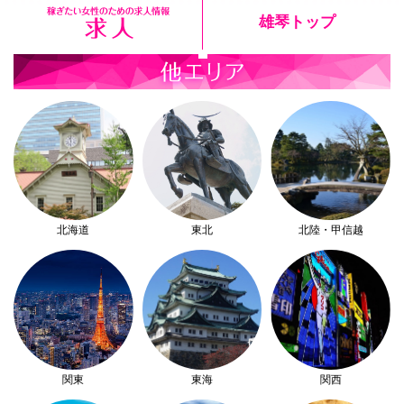
雄琴トップ
北海道
東北
北陸・甲信越
関東
東海
関西