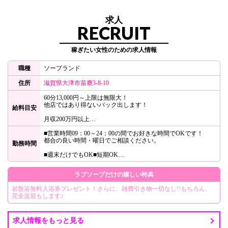
求人
RECRUIT
稼ぎたい女性のための求人情報
職種
ソープランド
住所
滋賀県大津市苗鹿3-8-10
60分13,000円～上限は無限大！
他店ではあり得ないバック出します！
給料目安
月収200万円以上
1日最大20万円保証
■営業時間09：00～24：00の間でお好きな時間でOKです！
都合の良い時間・曜日でご相談ください。
勤務時間
■週末だけでもOK■短期OK
1日だけの体験入店から
ラブソープだけの嬉しい特典
レギュラーでの勤務
1周間や10日間限定の出稼ぎでも
岩盤浴無料入浴券プレゼント！さらに、雑費引き物一切なし!!もちろん、
どのような勤務期間でも構いません!!
完全送迎もします♪
その勤務期間中に目標額を達成しても、もっと稼ぎたいっと思
ってもらえれば
延長なども可能です♪
求人情報をもっと見る
まずはあなたのご希望をお聞かせください。