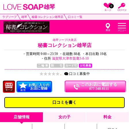
雄琴
0
ラブソープ
雄琴
秘書コレクション雄琴店
口コミ一覧
雄琴ソープ
/
大衆店
秘書コレクション雄琴店
・営業時間 9:00～23:59
・在籍数 88名
・本日出勤 19名
・住所
滋賀県大津市苗鹿3-8-10
二 輪 車
割 引
カード可
女性募集
口コミ
募集中
-
このお店に電話する
お気に入りの
お店に登録
077-548-8111
口コミを書く
店舗情報
女の子
料金