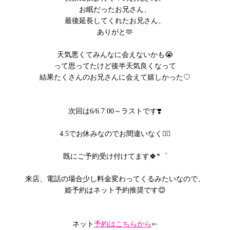
お眠だったお兄さん、
最後延長してくれたお兄さん、
ありがと🫶
天気悪くてみんなに会えないかも😭
って思ってたけど後半天気良くなって
結果たくさんのお兄さんに会えて嬉しかった♡
次回は6/6.7:00～ラストです❣️
4.5でお休みなのでお間違いなく🙇‍♂️
既にご予約受け付けてます🍀*゜
来店、電話の場合少し料金変わってくるみたいなので、
姫予約はネット予約推奨です😊
ネット
予約はこちらから
⇽