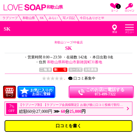
1
和歌山県
ラブソープ
和歌山県
SK
みらい
写メ日記
今日もありがと🫶
SK
和歌山ソープ
/
中級店
SK
・営業時間 8:00～23:59
・在籍数 142名
・本日出勤 0名
・住所
和歌山県和歌山市新雑賀町31番地
二 輪 車
割 引
カード可
女性募集
口コミ
募集中
-
このお店に電話する
お気に入りの
お店に登録
073-499-7322
【ラブソープ割】【ラブソープ会員様限定】お遊び後に口コミ投稿で割引！！
7
%
OFF
総額60分27,000円
⋙
60
分
25,000
円
口コミを書く