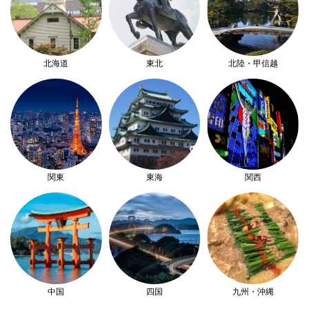
北海道
東北
北陸・甲信越
関東
東海
関西
中国
四国
九州・沖縄