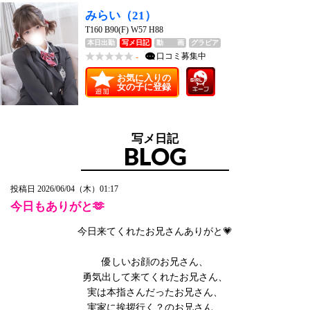
みらい
（21）
T160 B90(F) W57 H88
本日出勤
写メ日記
動 画
グラビア
口コミ
募集中
-
お気に入りの
女の子に登録
写メ日記
BLOG
投稿日 2026/06/04（木）01:17
今日もありがと🫶
今日来てくれたお兄さんありがと💗
優しいお顔のお兄さん、
勇気出して来てくれたお兄さん、
実は本指さんだったお兄さん、
実家に挨拶行く？のお兄さん、