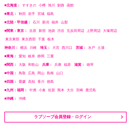
■北海道：
すすきの
小樽
旭川
釧路
函館
■東北：
秋田
岩手
宮城
福島
■北陸・甲信越：
石川
新潟
福井
山梨
■関東：東京：
吉原
新宿
池袋
渋谷
五反田周辺
上野周辺
大塚周辺
東京東部
東京西部
千葉
栃木
神奈川：
横浜
川崎
埼玉：
大宮
西川口
茨城：
水戸
土浦
■東海：
愛知
岐阜
静岡
三重
■関西：
大阪
和歌山
兵庫：
兵庫
福原
滋賀：
雄琴
■中国：
鳥取
広島
岡山
島根
山口
■四国：
愛媛
高知
香川
徳島
■九州：福岡：
中洲
小倉
佐賀
熊本
大分
宮崎
鹿児島
■沖縄：
沖縄
ラブソープ会員登録・ログイン