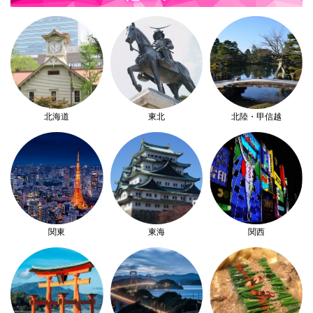
北海道
東北
北陸・甲信越
関東
東海
関西