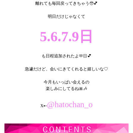
離れても毎回戻ってきちゃう🥹‪💕︎︎
明日だけじゃなくて
5.6.7.9日
も日程追加されたよ‪‪🫶🏻︎‪💕︎︎
急遽だけど、会いにきてくれると嬉しいな♡
今月もいっぱい会えるの
楽しみにしてるね🎀🎶
@hatochan_o
X➸