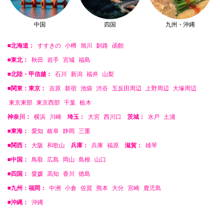
中国
四国
九州・沖縄
■北海道：
すすきの
小樽
旭川
釧路
函館
■東北：
秋田
岩手
宮城
福島
■北陸・甲信越：
石川
新潟
福井
山梨
■関東：東京：
吉原
新宿
池袋
渋谷
五反田周辺
上野周辺
大塚周辺
東京東部
東京西部
千葉
栃木
神奈川：
横浜
川崎
埼玉：
大宮
西川口
茨城：
水戸
土浦
■東海：
愛知
岐阜
静岡
三重
■関西：
大阪
和歌山
兵庫：
兵庫
福原
滋賀：
雄琴
■中国：
鳥取
広島
岡山
島根
山口
■四国：
愛媛
高知
香川
徳島
■九州：福岡：
中洲
小倉
佐賀
熊本
大分
宮崎
鹿児島
■沖縄：
沖縄