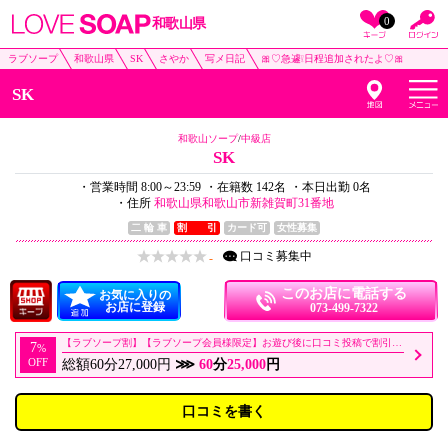
0
和歌山県
ラブソープ
和歌山県
SK
さやか
写メ日記
🎀♡急遽❕日程追加されたよ♡🎀
SK
和歌山ソープ
/
中級店
SK
・営業時間 8:00～23:59
・在籍数 142名
・本日出勤 0名
・住所
和歌山県和歌山市新雑賀町31番地
二 輪 車
割 引
カード可
女性募集
口コミ
募集中
-
このお店に電話する
お気に入りの
お店に登録
073-499-7322
【ラブソープ割】【ラブソープ会員様限定】お遊び後に口コミ投稿で割引！！
7
%
OFF
総額60分27,000円
⋙
60
分
25,000
円
口コミを書く