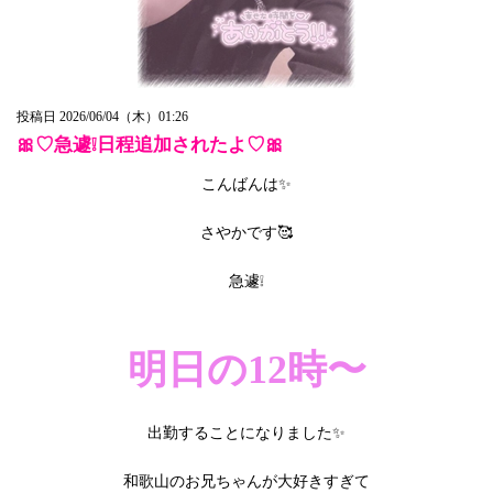
投稿日 2026/06/04（木）01:26
🎀♡急遽❕日程追加されたよ♡🎀
こんばんは✨️
さやかです🥰
急遽❕
明日の12時〜
出勤することになりました✨️
和歌山のお兄ちゃんが大好きすぎて