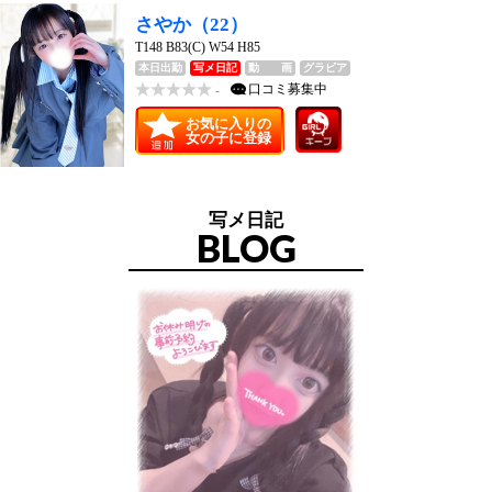
さやか
（22）
T148 B83(C) W54 H85
本日出勤
写メ日記
動 画
グラビア
口コミ
募集中
-
お気に入りの
女の子に登録
写メ日記
BLOG