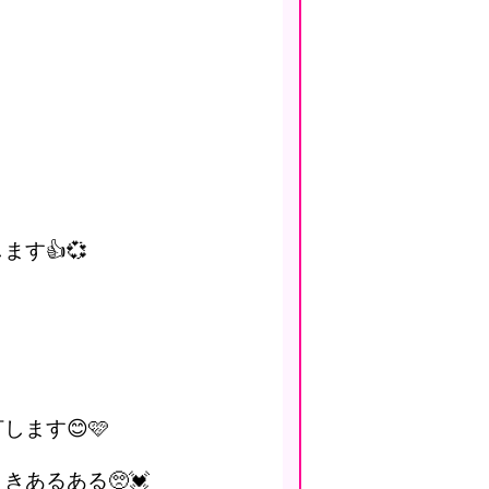
す👍💞
します😊🩷
あるある🥺💓