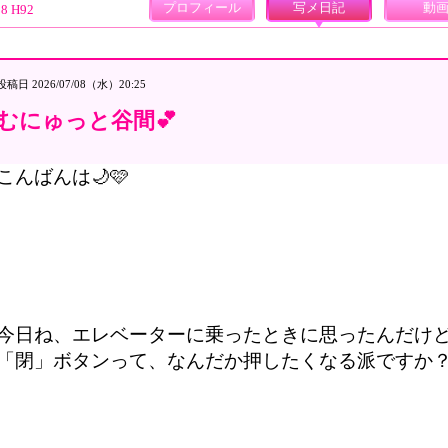
プロフィール
写メ日記
動
58 H92
投稿日 2026/07/08（水）20:25
むにゅっと谷間💕
こんばんは🌙🩷
今日ね、エレベーターに乗ったときに思ったんだけど
「閉」ボタンって、なんだか押したくなる派ですか？