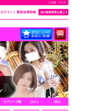
12店舗 655人
ログイン
新規会員登録
他の都道府県を選ぶ
ラブソープ割
口コミ
求人