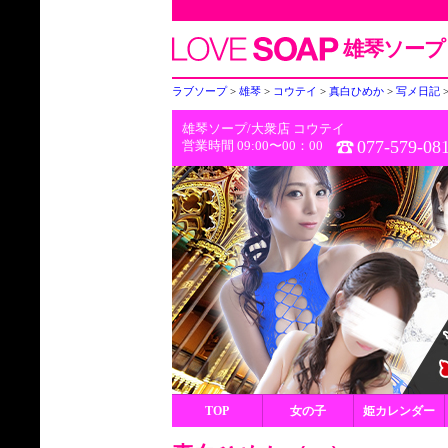
雄琴ソープ
ラブソープ
雄琴
コウテイ
真白ひめか
写メ日記
雄琴
ソープ/
大衆店
コウテイ
077-579-08
営業時間 09:00〜00：00
TOP
女の子
姫カレンダー