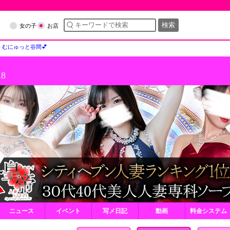
検索
女の子
お店
むにゅっと谷間💕
18
ニュース
イベント
写メ日記
動画
料金システム