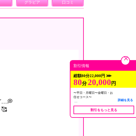
画
グラビア
口コミ
割引情報
総額80分22,000円 ⋙
80
20,000
分
円
〜平日・月曜日〜金曜日・お
任せコース〜
…💭
詳細を見る
11:00〜ラスト
🥰
割引をもっと見る
80分・￥22.000⇒￥20.000
100分・￥28.000⇒￥25.000
120分・￥36.000⇒￥31.000…