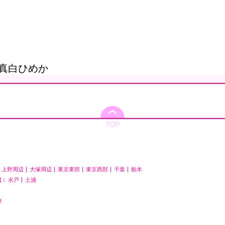
真白ひめか
上野周辺
大塚周辺
東京東部
東京西部
千葉
栃木
城：
水戸
土浦
琴