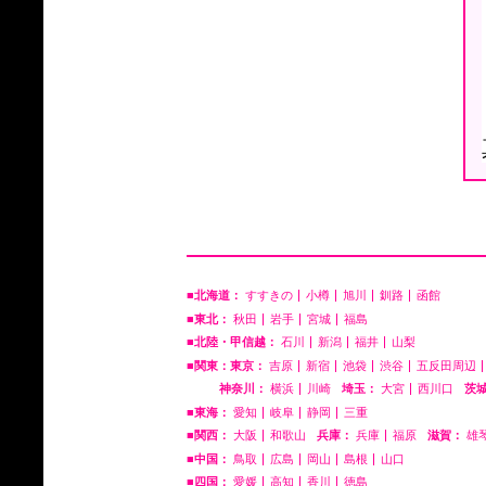
■北海道：
すすきの
小樽
旭川
釧路
函館
■東北：
秋田
岩手
宮城
福島
■北陸・甲信越：
石川
新潟
福井
山梨
■関東：東京：
吉原
新宿
池袋
渋谷
五反田周辺
神奈川：
横浜
川崎
埼玉：
大宮
西川口
茨
■東海：
愛知
岐阜
静岡
三重
■関西：
大阪
和歌山
兵庫：
兵庫
福原
滋賀：
雄
■中国：
鳥取
広島
岡山
島根
山口
■四国：
愛媛
高知
香川
徳島