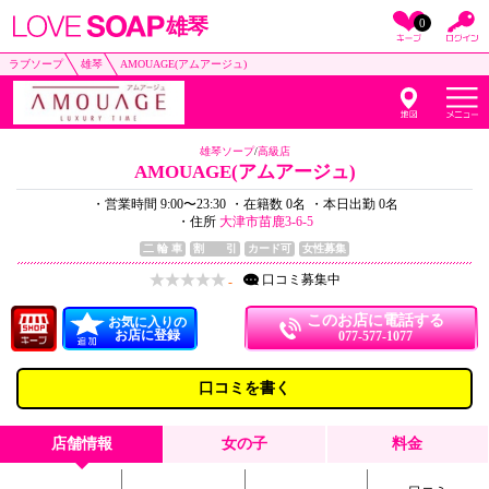
雄琴
0
ラブソープ
雄琴
AMOUAGE(アムアージュ)
雄琴ソープ
/
高級店
AMOUAGE(アムアージュ)
・営業時間 9:00〜23:30
・在籍数 0名
・本日出勤 0名
・住所
大津市苗鹿3-6-5
二 輪 車
割 引
カード可
女性募集
口コミ
募集中
-
このお店に電話する
お気に入りの
お店に登録
077-577-1077
口コミを書く
店舗情報
女の子
料金