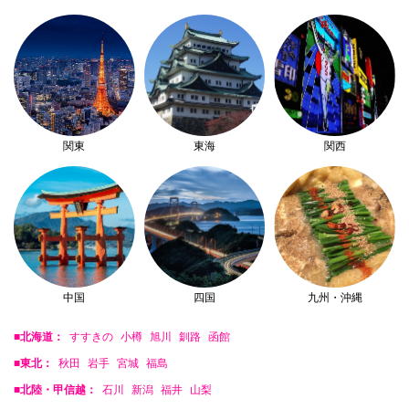
関東
東海
関西
中国
四国
九州・沖縄
■北海道：
すすきの
小樽
旭川
釧路
函館
■東北：
秋田
岩手
宮城
福島
■北陸・甲信越：
石川
新潟
福井
山梨