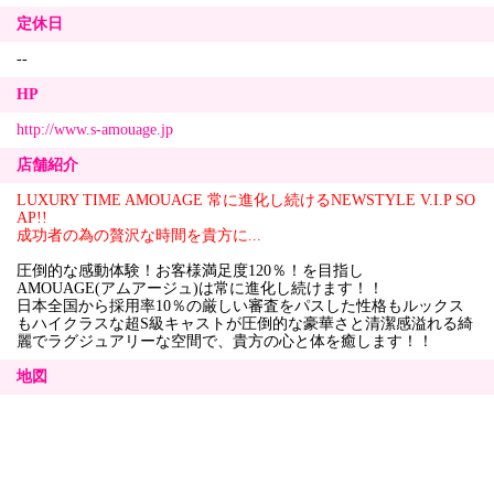
定休日
--
HP
http://www.s-amouage.jp
店舗紹介
LUXURY TIME AMOUAGE 常に進化し続けるNEWSTYLE V.I.P SO
AP!!
成功者の為の贅沢な時間を貴方に...
圧倒的な感動体験！お客様満足度120％！を目指し
AMOUAGE(アムアージュ)は常に進化し続けます！！
日本全国から採用率10％の厳しい審査をパスした性格もルックス
もハイクラスな超S級キャストが圧倒的な豪華さと清潔感溢れる綺
麗でラグジュアリーな空間で、貴方の心と体を癒します！！
地図