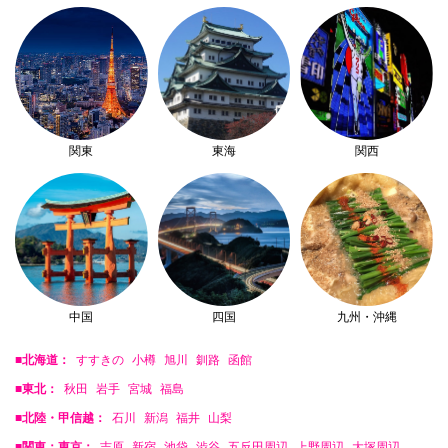
関東
東海
関西
中国
四国
九州・沖縄
■北海道：
すすきの
小樽
旭川
釧路
函館
■東北：
秋田
岩手
宮城
福島
■北陸・甲信越：
石川
新潟
福井
山梨
■関東：東京：
吉原
新宿
池袋
渋谷
五反田周辺
上野周辺
大塚周辺