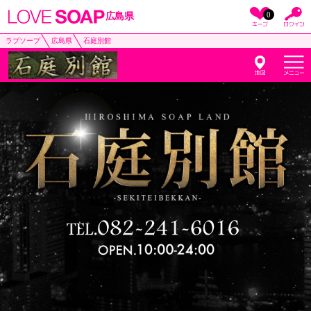
0
広島県
ラブソープ
広島県
石庭別館