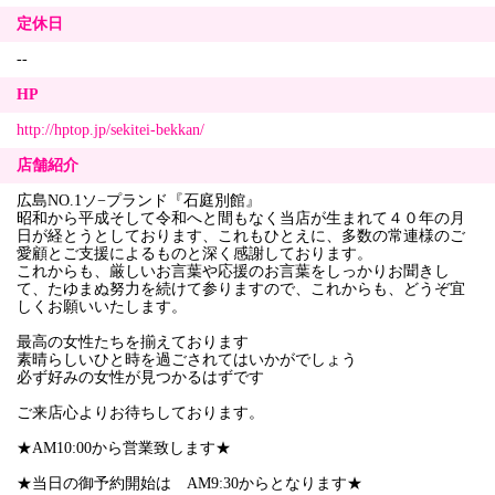
定休日
--
HP
http://hptop.jp/sekitei-bekkan/
店舗紹介
広島NO.1ソ−プランド『石庭別館』
昭和から平成そして令和へと間もなく当店が生まれて４０年の月
日が経とうとしております、これもひとえに、多数の常連様のご
愛顧とご支援によるものと深く感謝しております。
これからも、厳しいお言葉や応援のお言葉をしっかりお聞きし
て、たゆまぬ努力を続けて参りますので、これからも、どうぞ宜
しくお願いいたします。
最高の女性たちを揃えております
素晴らしいひと時を過ごされてはいかがでしょう
必ず好みの女性が見つかるはずです
ご来店心よりお待ちしております。
★AM10:00から営業致します★
★当日の御予約開始は AM9:30からとなります★