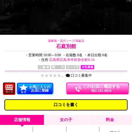
薬研堀・流川ソープ
/
高級店
石庭別館
・営業時間 10:00～0:00
・在籍数 0名
・本日出勤 0名
・住所
広島県広島市中区弥生町6-14
二 輪 車
割 引
カード可
女性募集
口コミ
募集中
-
このお店に電話する
お気に入りの
お店に登録
082-241-6016
口コミを書く
店舗情報
女の子
料金