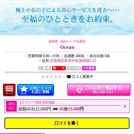
薬研堀・流川ソープ
/
大衆店
Ocean
・営業時間 6:00～0:00
・在籍数 400名
・本日出勤 0名
・住所
広島県広島市中区薬研堀5-22
二 輪 車
割 引
カード可
女性募集
口コミ
募集中
-
このお店に電話する
お気に入りの
お店に登録
082-248-7513
【ラブソープ割】割引情報
40
%
OFF
総額45分22,000円
⋙
45
分
13,000
円
口コミを書く