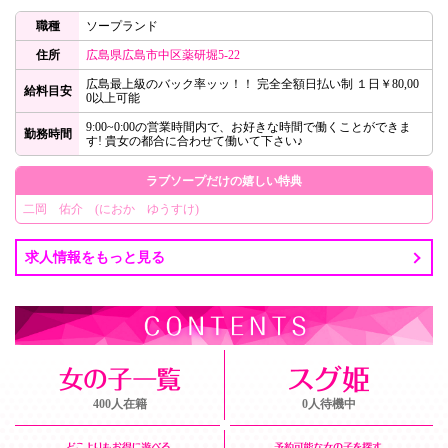
職種
ソープランド
住所
広島県広島市中区薬研堀5-22
広島最上級のバック率ッッ！！ 完全全額日払い制 １日￥80,00
給料目安
0以上可能
9:00~0:00の営業時間内で、お好きな時間で働くことができま
勤務時間
す! 貴女の都合に合わせて働いて下さい♪
ラブソープだけの嬉しい特典
二岡 佑介 (におか ゆうすけ)
求人情報をもっと見る
400人在籍
0人待機中