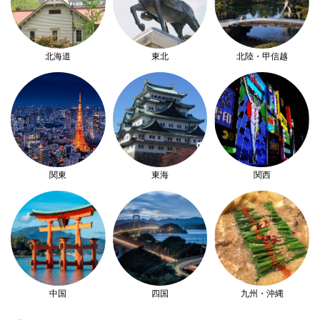
北海道
東北
北陸・甲信越
関東
東海
関西
中国
四国
九州・沖縄