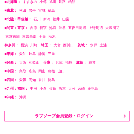
■北海道：
すすきの
小樽
旭川
釧路
函館
■東北：
秋田
岩手
宮城
福島
■北陸・甲信越：
石川
新潟
福井
山梨
■関東：東京：
吉原
新宿
池袋
渋谷
五反田周辺
上野周辺
大塚周辺
東京東部
東京西部
千葉
栃木
神奈川：
横浜
川崎
埼玉：
大宮
西川口
茨城：
水戸
土浦
■東海：
愛知
岐阜
静岡
三重
■関西：
大阪
和歌山
兵庫：
兵庫
福原
滋賀：
雄琴
■中国：
鳥取
広島
岡山
島根
山口
■四国：
愛媛
高知
香川
徳島
■九州：福岡：
中洲
小倉
佐賀
熊本
大分
宮崎
鹿児島
■沖縄：
沖縄
ラブソープ会員登録・ログイン