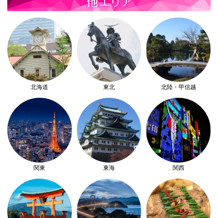
北海道
東北
北陸・甲信越
関東
東海
関西