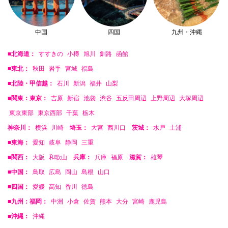
中国
四国
九州・沖縄
■北海道：
すすきの
小樽
旭川
釧路
函館
■東北：
秋田
岩手
宮城
福島
■北陸・甲信越：
石川
新潟
福井
山梨
■関東：東京：
吉原
新宿
池袋
渋谷
五反田周辺
上野周辺
大塚周辺
東京東部
東京西部
千葉
栃木
神奈川：
横浜
川崎
埼玉：
大宮
西川口
茨城：
水戸
土浦
■東海：
愛知
岐阜
静岡
三重
■関西：
大阪
和歌山
兵庫：
兵庫
福原
滋賀：
雄琴
■中国：
鳥取
広島
岡山
島根
山口
■四国：
愛媛
高知
香川
徳島
■九州：福岡：
中洲
小倉
佐賀
熊本
大分
宮崎
鹿児島
■沖縄：
沖縄