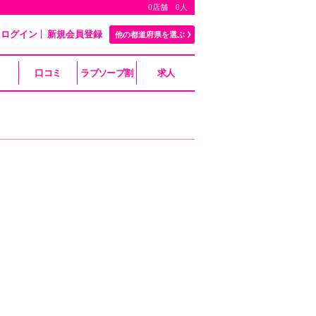
0店舗 0人
ログイン
新規会員登録
他の都道府県を選ぶ
口コミ
ラブソープ割
求人