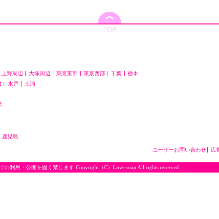
上野周辺
大塚周辺
東京東部
東京西部
千葉
栃木
城：
水戸
土浦
琴
鹿児島
ユーザーお問い合わせ
広
く禁じます Copyright（C）Love soap All rights reserved.