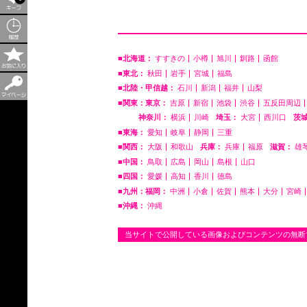
■北海道：
すすきの
小樽
旭川
釧路
函館
■東北：
秋田
岩手
宮城
福島
■北陸・甲信越：
石川
新潟
福井
山梨
■関東：東京：
吉原
新宿
池袋
渋谷
五反田周辺
神奈川：
横浜
川崎
埼玉：
大宮
西川口
茨
■東海：
愛知
岐阜
静岡
三重
■関西：
大阪
和歌山
兵庫：
兵庫
福原
滋賀：
雄
■中国：
鳥取
広島
岡山
島根
山口
■四国：
愛媛
高知
香川
徳島
■九州：福岡：
中洲
小倉
佐賀
熊本
大分
宮崎
■沖縄：
沖縄
当サイトで公開している画像およびコンテンツの無断での利用・公開を固