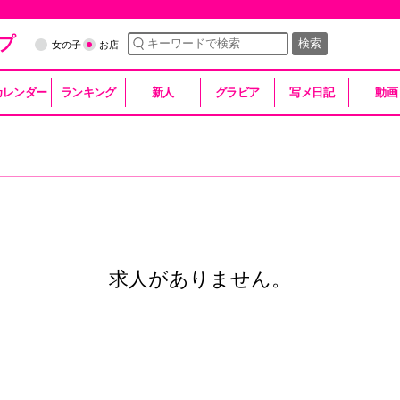
プ
検索
女の子
お店
カレンダー
ランキング
新人
グラビア
写メ日記
動画
求人がありません。