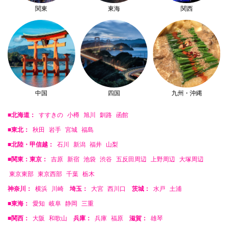
関東
東海
関西
中国
四国
九州・沖縄
■北海道：
すすきの
小樽
旭川
釧路
函館
■東北：
秋田
岩手
宮城
福島
■北陸・甲信越：
石川
新潟
福井
山梨
■関東：東京：
吉原
新宿
池袋
渋谷
五反田周辺
上野周辺
大塚周辺
東京東部
東京西部
千葉
栃木
神奈川：
横浜
川崎
埼玉：
大宮
西川口
茨城：
水戸
土浦
■東海：
愛知
岐阜
静岡
三重
■関西：
大阪
和歌山
兵庫：
兵庫
福原
滋賀：
雄琴