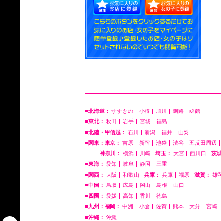
■北海道：
すすきの
小樽
旭川
釧路
函館
■東北：
秋田
岩手
宮城
福島
■北陸・甲信越：
石川
新潟
福井
山梨
■関東：東京：
吉原
新宿
池袋
渋谷
五反田周辺
神奈川：
横浜
川崎
埼玉：
大宮
西川口
茨
■東海：
愛知
岐阜
静岡
三重
■関西：
大阪
和歌山
兵庫：
兵庫
福原
滋賀：
雄
■中国：
鳥取
広島
岡山
島根
山口
■四国：
愛媛
高知
香川
徳島
■九州：福岡：
中洲
小倉
佐賀
熊本
大分
宮崎
■沖縄：
沖縄