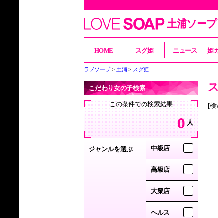
土浦ソープ
HOME
スグ姫
ニュース
姫
ラブソープ
土浦
スグ姫
こだわり女の子検索
この条件での検索結果
[検
0
人
中級店
ジャンルを選ぶ
高級店
大衆店
ヘルス