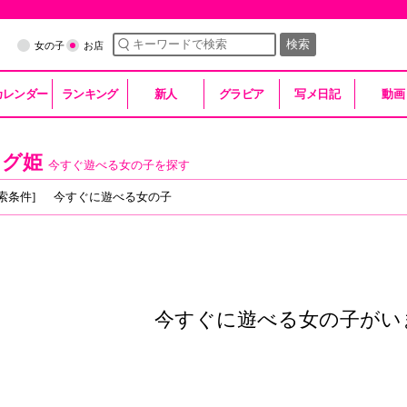
検索
女の子
お店
カレンダー
ランキング
新人
グラビア
写メ日記
動画
スグ姫
今すぐ遊べる女の子を探す
索条件]
今すぐに遊べる女の子
今すぐに遊べる女の子がい