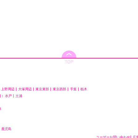
上野周辺
大塚周辺
東京東部
東京西部
千葉
栃木
城：
水戸
土浦
琴
鹿児島
ユーザーお問い合わせ
広