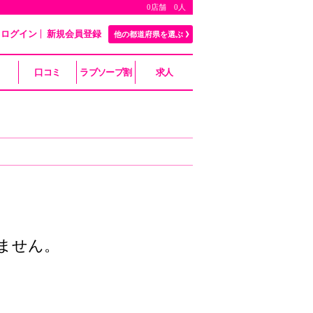
0店舗 0人
ログイン
新規会員登録
他の都道府県を選ぶ
口コミ
ラブソープ割
求人
ません。