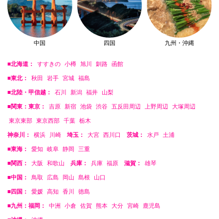
中国
四国
九州・沖縄
■北海道：
すすきの
小樽
旭川
釧路
函館
■東北：
秋田
岩手
宮城
福島
■北陸・甲信越：
石川
新潟
福井
山梨
■関東：東京：
吉原
新宿
池袋
渋谷
五反田周辺
上野周辺
大塚周辺
東京東部
東京西部
千葉
栃木
神奈川：
横浜
川崎
埼玉：
大宮
西川口
茨城：
水戸
土浦
■東海：
愛知
岐阜
静岡
三重
■関西：
大阪
和歌山
兵庫：
兵庫
福原
滋賀：
雄琴
■中国：
鳥取
広島
岡山
島根
山口
■四国：
愛媛
高知
香川
徳島
■九州：福岡：
中洲
小倉
佐賀
熊本
大分
宮崎
鹿児島