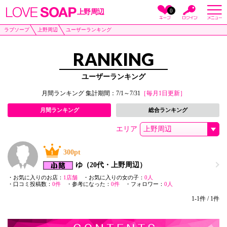
0
上野周辺
ラブソープ
上野周辺
ユーザーランキング
RANKING
ユーザーランキング
月間ランキング 集計期間：7/1～7/31
［毎月1日更新］
月間ランキング
総合ランキング
エリア
300pt
1
ゆ
（20代・上野周辺）
・お気に入りのお店：
1店舗
・お気に入りの女の子：
0人
・口コミ投稿数：
0件
・参考になった：
0件
・フォロワー：
0人
1-1件 / 1件