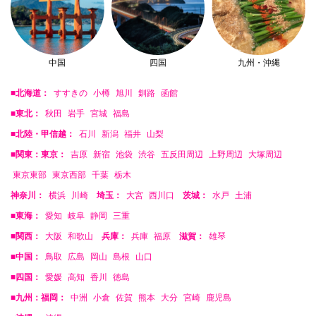
中国
四国
九州・沖縄
■北海道：
すすきの
小樽
旭川
釧路
函館
■東北：
秋田
岩手
宮城
福島
■北陸・甲信越：
石川
新潟
福井
山梨
■関東：東京：
吉原
新宿
池袋
渋谷
五反田周辺
上野周辺
大塚周辺
東京東部
東京西部
千葉
栃木
神奈川：
横浜
川崎
埼玉：
大宮
西川口
茨城：
水戸
土浦
■東海：
愛知
岐阜
静岡
三重
■関西：
大阪
和歌山
兵庫：
兵庫
福原
滋賀：
雄琴
■中国：
鳥取
広島
岡山
島根
山口
■四国：
愛媛
高知
香川
徳島
■九州：福岡：
中洲
小倉
佐賀
熊本
大分
宮崎
鹿児島