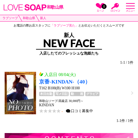
0
和歌山県
ラブソープ
和歌山県
新人
お電話の際お店スタッフに
「ラブソープ見た」
とお伝えいただくとスムーズです
新人
NEW FACE
入店したてのフレッシュな泡姫たち
1-1 / 1件
入店日 08/04(火)
京香-KINDAN-（40）
T162 B100(B) W100 H100
本日出勤
写メ日記
動 画
グラビア
和歌山ソープ/高級店 30,000円～
KINDAN
口コミ
募集中
-
1-1件 / 1件