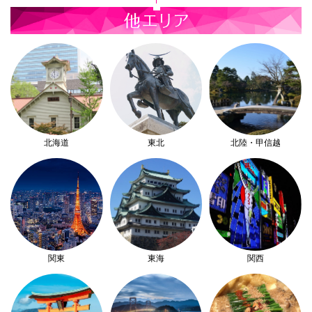
北海道
東北
北陸・甲信越
関東
東海
関西