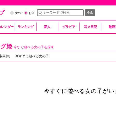
プ
検索
女の子
お店
カレンダー
ランキング
新人
グラビア
写メ日記
動画
スグ姫
今すぐ遊べる女の子を探す
索条件]
今すぐに遊べる女の子
今すぐに遊べる女の子がい