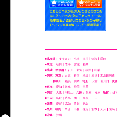
■北海道：
すすきの
小樽
旭川
釧路
函館
■東北：
秋田
岩手
宮城
福島
■北陸・甲信越：
石川
新潟
福井
山梨
■関東：東京：
吉原
新宿
池袋
渋谷
五反田周辺
神奈川：
横浜
川崎
埼玉：
大宮
西川口
茨
■東海：
愛知
岐阜
静岡
三重
■関西：
大阪
和歌山
兵庫：
兵庫
福原
滋賀：
雄
■中国：
鳥取
広島
岡山
島根
山口
■四国：
愛媛
高知
香川
徳島
■九州：福岡：
中洲
小倉
佐賀
熊本
大分
宮崎
■沖縄：
沖縄