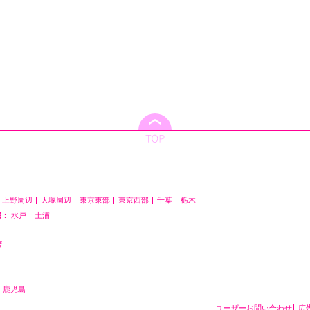
上野周辺
大塚周辺
東京東部
東京西部
千葉
栃木
城：
水戸
土浦
琴
鹿児島
ユーザーお問い合わせ
広