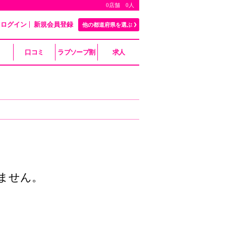
0店舗 0人
ログイン
新規会員登録
他の都道府県を選ぶ
口コミ
ラブソープ割
求人
ません。