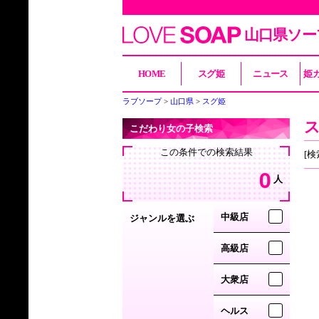
山口県ソー
HOME
スグ姫
ニュース
姫
ラブソープ
山口県
スグ姫
こだわり女の子検索
この条件での検索結果
[検
0
人
中級店
ジャンルを選ぶ
高級店
大衆店
ヘルス