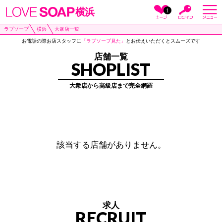
横浜
1
ラブソープ
横浜
大衆店一覧
お電話の際お店スタッフに
「ラブソープ見た」
とお伝えいただくとスムーズです
店舗一覧
SHOPLIST
大衆店から高級店まで完全網羅
該当する店舗がありません。
求人
RECRUIT