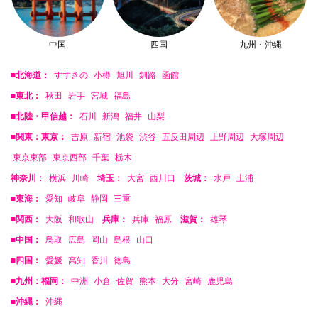
中国
四国
九州・沖縄
■北海道：
すすきの
小樽
旭川
釧路
函館
■東北：
秋田
岩手
宮城
福島
■北陸・甲信越：
石川
新潟
福井
山梨
■関東：東京：
吉原
新宿
池袋
渋谷
五反田周辺
上野周辺
大塚周辺
東京東部
東京西部
千葉
栃木
神奈川：
横浜
川崎
埼玉：
大宮
西川口
茨城：
水戸
土浦
■東海：
愛知
岐阜
静岡
三重
■関西：
大阪
和歌山
兵庫：
兵庫
福原
滋賀：
雄琴
■中国：
鳥取
広島
岡山
島根
山口
■四国：
愛媛
高知
香川
徳島
■九州：福岡：
中洲
小倉
佐賀
熊本
大分
宮崎
鹿児島
■沖縄：
沖縄