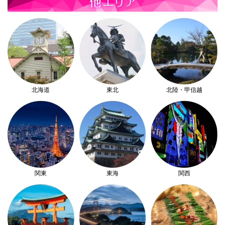
北海道
東北
北陸・甲信越
関東
東海
関西