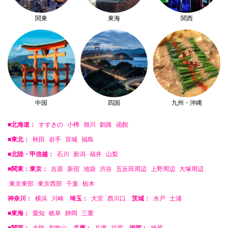
関東
東海
関西
中国
四国
九州・沖縄
■北海道：
すすきの
小樽
旭川
釧路
函館
■東北：
秋田
岩手
宮城
福島
■北陸・甲信越：
石川
新潟
福井
山梨
■関東：東京：
吉原
新宿
池袋
渋谷
五反田周辺
上野周辺
大塚周辺
東京東部
東京西部
千葉
栃木
神奈川：
横浜
川崎
埼玉：
大宮
西川口
茨城：
水戸
土浦
■東海：
愛知
岐阜
静岡
三重
■関西：
大阪
和歌山
兵庫：
兵庫
福原
滋賀：
雄琴