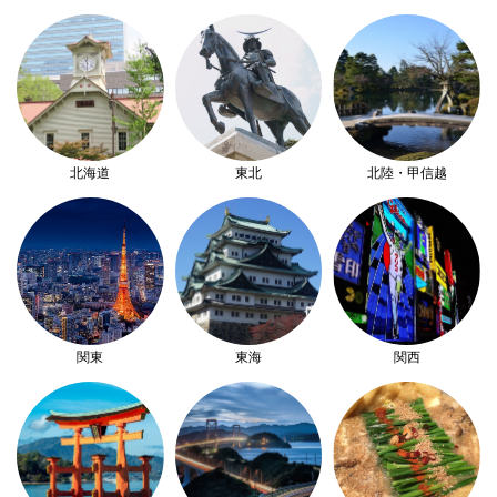
北海道
東北
北陸・甲信越
関東
東海
関西