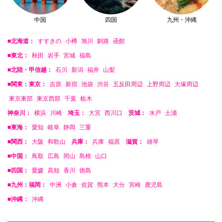
中国
四国
九州・沖縄
■北海道：
すすきの
小樽
旭川
釧路
函館
■東北：
秋田
岩手
宮城
福島
■北陸・甲信越：
石川
新潟
福井
山梨
■関東：東京：
吉原
新宿
池袋
渋谷
五反田周辺
上野周辺
大塚周辺
東京東部
東京西部
千葉
栃木
神奈川：
横浜
川崎
埼玉：
大宮
西川口
茨城：
水戸
土浦
■東海：
愛知
岐阜
静岡
三重
■関西：
大阪
和歌山
兵庫：
兵庫
福原
滋賀：
雄琴
■中国：
鳥取
広島
岡山
島根
山口
■四国：
愛媛
高知
香川
徳島
■九州：福岡：
中洲
小倉
佐賀
熊本
大分
宮崎
鹿児島
■沖縄：
沖縄