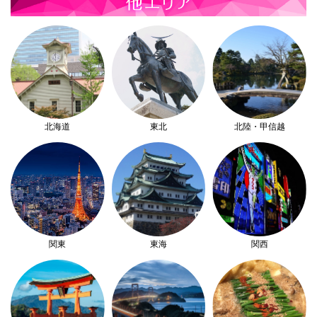
北海道
東北
北陸・甲信越
関東
東海
関西