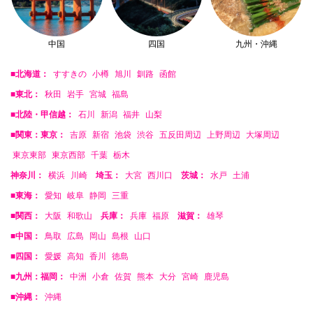
中国
四国
九州・沖縄
■北海道：
すすきの
小樽
旭川
釧路
函館
■東北：
秋田
岩手
宮城
福島
■北陸・甲信越：
石川
新潟
福井
山梨
■関東：東京：
吉原
新宿
池袋
渋谷
五反田周辺
上野周辺
大塚周辺
東京東部
東京西部
千葉
栃木
神奈川：
横浜
川崎
埼玉：
大宮
西川口
茨城：
水戸
土浦
■東海：
愛知
岐阜
静岡
三重
■関西：
大阪
和歌山
兵庫：
兵庫
福原
滋賀：
雄琴
■中国：
鳥取
広島
岡山
島根
山口
■四国：
愛媛
高知
香川
徳島
■九州：福岡：
中洲
小倉
佐賀
熊本
大分
宮崎
鹿児島
■沖縄：
沖縄