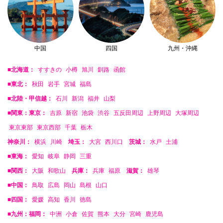
中国
四国
九州・沖縄
■北海道：
すすきの
小樽
旭川
釧路
函館
■東北：
秋田
岩手
宮城
福島
■北陸・甲信越：
石川
新潟
福井
山梨
■関東：東京：
吉原
新宿
池袋
渋谷
五反田周辺
上野周辺
大塚周辺
東京東部
東京西部
千葉
栃木
神奈川：
横浜
川崎
埼玉：
大宮
西川口
茨城：
水戸
土浦
■東海：
愛知
岐阜
静岡
三重
■関西：
大阪
和歌山
兵庫：
兵庫
福原
滋賀：
雄琴
■中国：
鳥取
広島
岡山
島根
山口
■四国：
愛媛
高知
香川
徳島
■九州：福岡：
中洲
小倉
佐賀
熊本
大分
宮崎
鹿児島