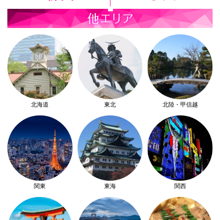
北海道
東北
北陸・甲信越
関東
東海
関西