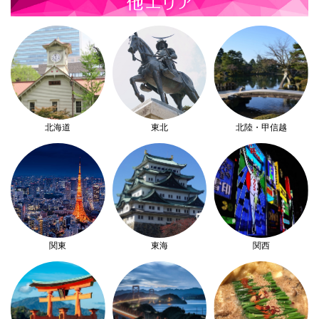
北海道
東北
北陸・甲信越
関東
東海
関西