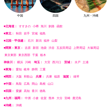
中国
四国
九州・沖縄
■北海道：
すすきの
小樽
旭川
釧路
函館
■東北：
秋田
岩手
宮城
福島
■北陸・甲信越：
石川
新潟
福井
山梨
■関東：東京：
吉原
新宿
池袋
渋谷
五反田周辺
上野周辺
大塚周辺
東京東部
東京西部
千葉
栃木
神奈川：
横浜
川崎
埼玉：
大宮
西川口
茨城：
水戸
土浦
■東海：
愛知
岐阜
静岡
三重
■関西：
大阪
和歌山
兵庫：
兵庫
福原
滋賀：
雄琴
■中国：
鳥取
広島
岡山
島根
山口
■四国：
愛媛
高知
香川
徳島
■九州：福岡：
中洲
小倉
佐賀
熊本
大分
宮崎
鹿児島
■沖縄：
沖縄