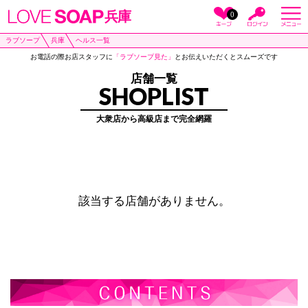
兵庫
0
ラブソープ
兵庫
ヘルス一覧
お電話の際お店スタッフに
「ラブソープ見た」
とお伝えいただくとスムーズです
店舗一覧
SHOPLIST
大衆店から高級店まで完全網羅
該当する店舗がありません。