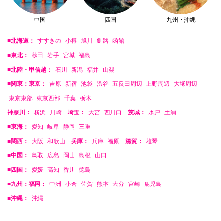
中国
四国
九州・沖縄
■北海道：
すすきの
小樽
旭川
釧路
函館
■東北：
秋田
岩手
宮城
福島
■北陸・甲信越：
石川
新潟
福井
山梨
■関東：東京：
吉原
新宿
池袋
渋谷
五反田周辺
上野周辺
大塚周辺
東京東部
東京西部
千葉
栃木
神奈川：
横浜
川崎
埼玉：
大宮
西川口
茨城：
水戸
土浦
■東海：
愛知
岐阜
静岡
三重
■関西：
大阪
和歌山
兵庫：
兵庫
福原
滋賀：
雄琴
■中国：
鳥取
広島
岡山
島根
山口
■四国：
愛媛
高知
香川
徳島
■九州：福岡：
中洲
小倉
佐賀
熊本
大分
宮崎
鹿児島
■沖縄：
沖縄