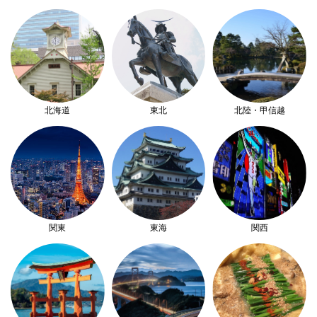
北海道
東北
北陸・甲信越
関東
東海
関西