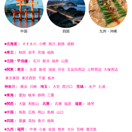
中国
四国
九州・沖縄
■北海道：
すすきの
小樽
旭川
釧路
函館
■東北：
秋田
岩手
宮城
福島
■北陸・甲信越：
石川
新潟
福井
山梨
■関東：東京：
吉原
新宿
池袋
渋谷
五反田周辺
上野周辺
大塚周辺
東京東部
東京西部
千葉
栃木
神奈川：
横浜
川崎
埼玉：
大宮
西川口
茨城：
水戸
土浦
■東海：
愛知
岐阜
静岡
三重
■関西：
大阪
和歌山
兵庫：
兵庫
福原
滋賀：
雄琴
■中国：
鳥取
広島
岡山
島根
山口
■四国：
愛媛
高知
香川
徳島
■九州：福岡：
中洲
小倉
佐賀
熊本
大分
宮崎
鹿児島