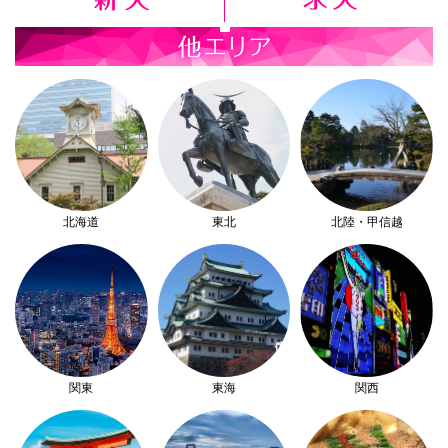
北海道
東北
北陸・甲信越
関東
東海
関西