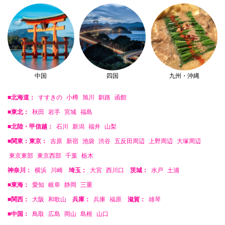
中国
四国
九州・沖縄
■北海道：
すすきの
小樽
旭川
釧路
函館
■東北：
秋田
岩手
宮城
福島
■北陸・甲信越：
石川
新潟
福井
山梨
■関東：東京：
吉原
新宿
池袋
渋谷
五反田周辺
上野周辺
大塚周辺
東京東部
東京西部
千葉
栃木
神奈川：
横浜
川崎
埼玉：
大宮
西川口
茨城：
水戸
土浦
■東海：
愛知
岐阜
静岡
三重
■関西：
大阪
和歌山
兵庫：
兵庫
福原
滋賀：
雄琴
■中国：
鳥取
広島
岡山
島根
山口