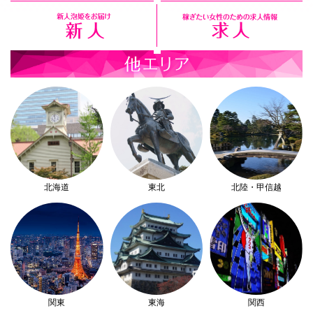
北海道
東北
北陸・甲信越
関東
東海
関西