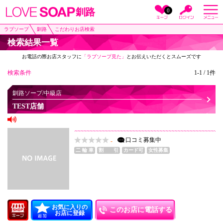
釧路
0
ラブソープ
釧路
こだわりお店検索
検索結果一覧
お電話の際お店スタッフに
「ラブソープ見た」
とお伝えいただくとスムーズです
検索条件
1-1 / 1件
釧路ソープ/中級店
TEST店舗
口コミ
募集中
-
二 輪 車
割 引
カード可
女性募集
お気に入りの
このお店に電話する
お店に登録