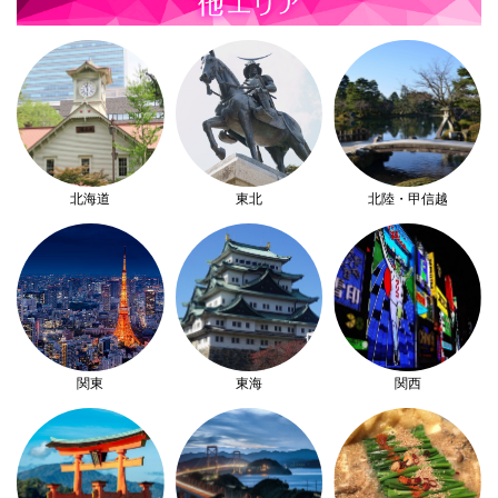
北海道
東北
北陸・甲信越
関東
東海
関西