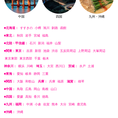
中国
四国
九州・沖縄
■北海道：
すすきの
小樽
旭川
釧路
函館
■東北：
秋田
岩手
宮城
福島
■北陸・甲信越：
石川
新潟
福井
山梨
■関東：東京：
吉原
新宿
池袋
渋谷
五反田周辺
上野周辺
大塚周辺
東京東部
東京西部
千葉
栃木
神奈川：
横浜
川崎
埼玉：
大宮
西川口
茨城：
水戸
土浦
■東海：
愛知
岐阜
静岡
三重
■関西：
大阪
和歌山
兵庫：
兵庫
福原
滋賀：
雄琴
■中国：
鳥取
広島
岡山
島根
山口
■四国：
愛媛
高知
香川
徳島
■九州：福岡：
中洲
小倉
佐賀
熊本
大分
宮崎
鹿児島
■沖縄：
沖縄