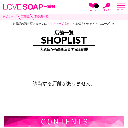
0
三重県
ラブソープ
三重県
高級店一覧
お電話の際お店スタッフに
「ラブソープ見た」
とお伝えいただくとスムーズです
店舗一覧
SHOPLIST
大衆店から高級店まで完全網羅
該当する店舗がありません。