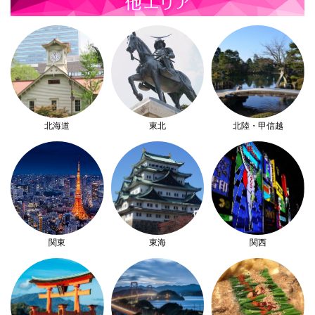
北海道
東北
北陸・甲信越
関東
東海
関西