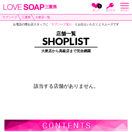
0
三重県
ラブソープ
三重県
大衆店一覧
お電話の際お店スタッフに
「ラブソープ見た」
とお伝えいただくとスムーズです
店舗一覧
SHOPLIST
大衆店から高級店まで完全網羅
該当する店舗がありません。