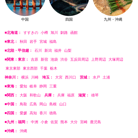
中国
四国
九州・沖縄
■北海道：
すすきの
小樽
旭川
釧路
函館
■東北：
秋田
岩手
宮城
福島
■北陸・甲信越：
石川
新潟
福井
山梨
■関東：東京：
吉原
新宿
池袋
渋谷
五反田周辺
上野周辺
大塚周辺
東京東部
東京西部
千葉
栃木
神奈川：
横浜
川崎
埼玉：
大宮
西川口
茨城：
水戸
土浦
■東海：
愛知
岐阜
静岡
三重
■関西：
大阪
和歌山
兵庫：
兵庫
福原
滋賀：
雄琴
■中国：
鳥取
広島
岡山
島根
山口
■四国：
愛媛
高知
香川
徳島
■九州：福岡：
中洲
小倉
佐賀
熊本
大分
宮崎
鹿児島
■沖縄：
沖縄