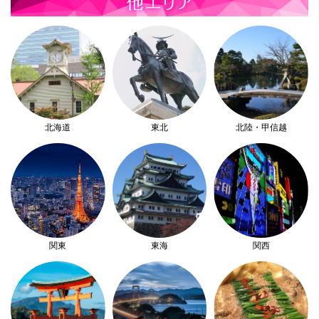
北海道
東北
北陸・甲信越
関東
東海
関西