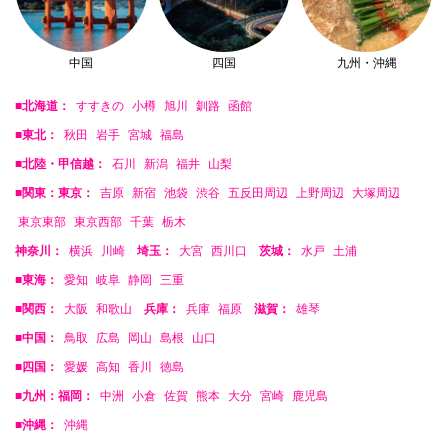
中国
四国
九州・沖縄
■北海道：
すすきの
小樽
旭川
釧路
函館
■東北：
秋田
岩手
宮城
福島
■北陸・甲信越：
石川
新潟
福井
山梨
■関東：東京：
吉原
新宿
池袋
渋谷
五反田周辺
上野周辺
大塚周辺
東京東部
東京西部
千葉
栃木
神奈川：
横浜
川崎
埼玉：
大宮
西川口
茨城：
水戸
土浦
■東海：
愛知
岐阜
静岡
三重
■関西：
大阪
和歌山
兵庫：
兵庫
福原
滋賀：
雄琴
■中国：
鳥取
広島
岡山
島根
山口
■四国：
愛媛
高知
香川
徳島
■九州：福岡：
中洲
小倉
佐賀
熊本
大分
宮崎
鹿児島
■沖縄：
沖縄