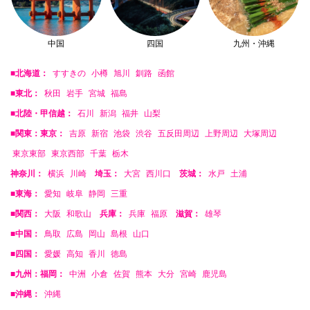
中国
四国
九州・沖縄
■北海道：
すすきの
小樽
旭川
釧路
函館
■東北：
秋田
岩手
宮城
福島
■北陸・甲信越：
石川
新潟
福井
山梨
■関東：東京：
吉原
新宿
池袋
渋谷
五反田周辺
上野周辺
大塚周辺
東京東部
東京西部
千葉
栃木
神奈川：
横浜
川崎
埼玉：
大宮
西川口
茨城：
水戸
土浦
■東海：
愛知
岐阜
静岡
三重
■関西：
大阪
和歌山
兵庫：
兵庫
福原
滋賀：
雄琴
■中国：
鳥取
広島
岡山
島根
山口
■四国：
愛媛
高知
香川
徳島
■九州：福岡：
中洲
小倉
佐賀
熊本
大分
宮崎
鹿児島
■沖縄：
沖縄