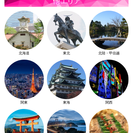
北海道
東北
北陸・甲信越
関東
東海
関西