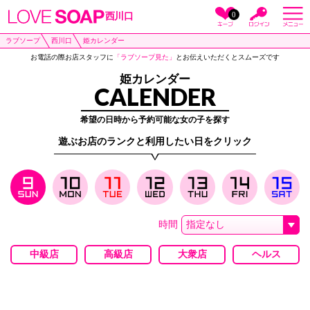
0
西川口
ラブソープ
西川口
姫カレンダー
お電話の際お店スタッフに
「ラブソープ見た」
とお伝えいただくとスムーズです
姫カレンダー
CALENDER
希望の日時から予約可能な女の子を探す
遊ぶお店のランクと利用したい日をクリック
時間
中級店
高級店
大衆店
ヘルス