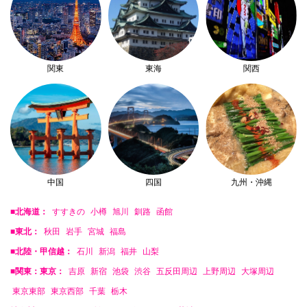
関東
東海
関西
中国
四国
九州・沖縄
■北海道：
すすきの
小樽
旭川
釧路
函館
■東北：
秋田
岩手
宮城
福島
■北陸・甲信越：
石川
新潟
福井
山梨
■関東：東京：
吉原
新宿
池袋
渋谷
五反田周辺
上野周辺
大塚周辺
東京東部
東京西部
千葉
栃木